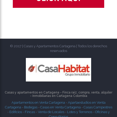
© 2017 | Casas y Apartamentos Cartagena | Todos los derechos
reservados
Casas y apartamentos en Cartagena - Finca raíz, compra, venta, alquiler
- Inmobiliarias en
Cartagena
Colombia
Apartamentos en Venta Cartagena
-
Apartaestudios en Venta
Cartagena
-
Bodegas
-
Casas en Venta Cartagena
-
Casas Campestres
-
Edificios
-
Fincas
-
Venta de Locales
-
Lotes y Terrenos
-
Oficinas y
Consultorios