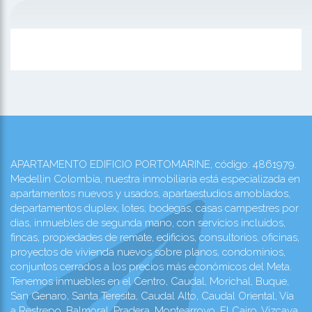
APARTAMENTO EDIFICIO PORTOMARINE, código: 4861979.
Medellin Colombia, nuestra inmobiliaria está especializada en
apartamentos nuevos y usados, apartaestudios amoblados,
departamentos duplex, lotes, bodegas, casas campestres por
dias, inmuebles de segunda mano, con servicios incluidos,
fincas, propiedades de remate, edificios, consultorios, oficinas,
proyectos de vivienda nuevos sobre planos, condominios,
conjuntos cerrados a los precios más económicos del Meta.
Tenemos inmuebles en el Centro, Caudal, Morichal, Buque,
San Genaro, Santa Teresita, Caudal Alto, Caudal Oriental, Vía
a Restrepo, Balmoral, Pradera, Montearroyo, El Cairo, Vizcaya,