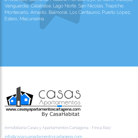
Vanguardia, Calatraba, Lago Norte, San Nicolas, Trapiche,
Montecarlo, Amarilo, Balmoral, Los Centauros, Puerto López,
Estero, Macunaíma
Inmobiliaria Casas y Apartamentos Cartagena - Finca Raíz
info@casasyapartamentoscartagena.com