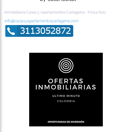
Inmobiliaria Casas y Apartamentos Cartagena - Finca Raíz
info@casasyapartamentoscartagena.com