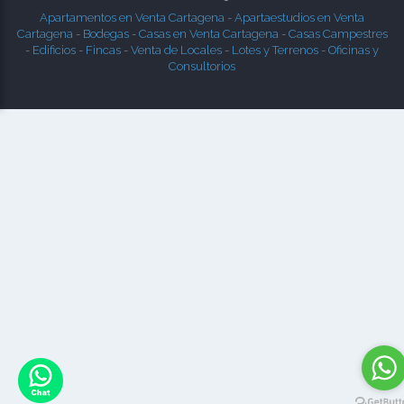
Apartamentos en Venta Cartagena
-
Apartaestudios en Venta
Cartagena
-
Bodegas
-
Casas en Venta Cartagena
-
Casas Campestres
-
Edificios
-
Fincas
-
Venta de Locales
-
Lotes y Terrenos
-
Oficinas y
Consultorios