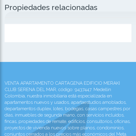
Propiedades relacionadas
VENTA APARTAMENTO CARTAGENA EDIFICIO MERAKI
CLUB SERENA DEL MAR, código: 9437447. Medellin
Colombia, nuestra inmobiliaria está especializada en
apartamentos nuevos y usados, apartaestudios amoblados,
departamentos duplex, lotes, bodegas, casas campestres por
dias, inmuebles de segunda mano, con servicios incluidos,
fincas, propiedades de remate, edificios, consultorios, oficinas,
proyectos de vivienda nuevos sobre planos, condominios,
conjuntos cerrados a los precios más económicos del Meta.