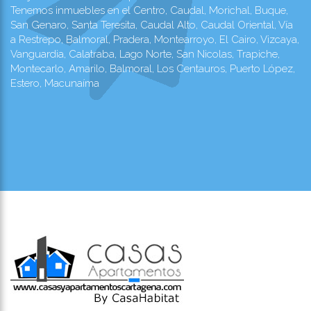
Tenemos inmuebles en el Centro, Caudal, Morichal, Buque,
San Genaro, Santa Teresita, Caudal Alto, Caudal Oriental, Vía
a Restrepo, Balmoral, Pradera, Montearroyo, El Cairo, Vizcaya,
Vanguardia, Calatraba, Lago Norte, San Nicolas, Trapiche,
Montecarlo, Amarilo, Balmoral, Los Centauros, Puerto López,
Estero, Macunaíma