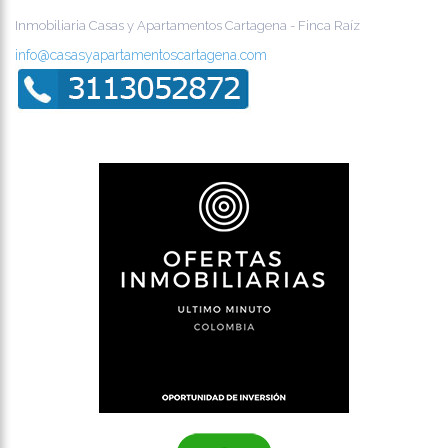
Inmobiliaria Casas y Apartamentos Cartagena - Finca Raíz
info@casasyapartamentoscartagena.com