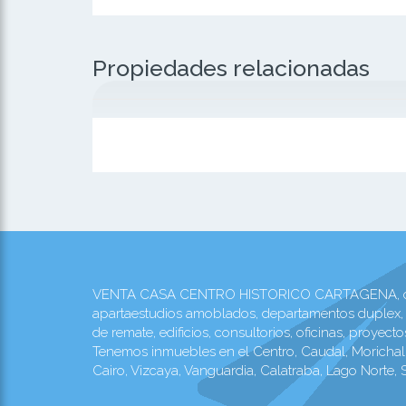
Propiedades relacionadas
VENTA CASA CENTRO HISTORICO CARTAGENA, código:
apartaestudios amoblados, departamentos duplex, l
de remate, edificios, consultorios, oficinas, proy
Tenemos inmuebles en el Centro, Caudal, Morichal, 
Cairo, Vizcaya, Vanguardia, Calatraba, Lago Norte,