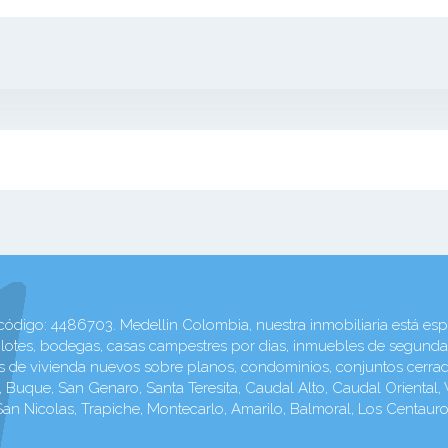
 4486703. Medellin Colombia, nuestra inmobiliaria está espec
otes, bodegas, casas campestres por dias, inmuebles de segunda m
ectos de vivienda nuevos sobre planos, condominios, conjuntos cerr
Buque, San Genaro, Santa Teresita, Caudal Alto, Caudal Oriental, V
 San Nicolas, Trapiche, Montecarlo, Amarilo, Balmoral, Los Centau