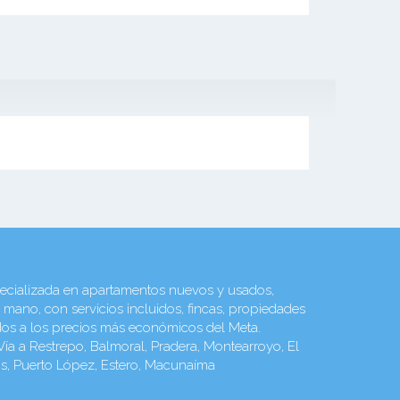
ializada en apartamentos nuevos y usados,
ano, con servicios incluidos, fincas, propiedades
ados a los precios más económicos del Meta.
ía a Restrepo, Balmoral, Pradera, Montearroyo, El
ros, Puerto López, Estero, Macunaíma