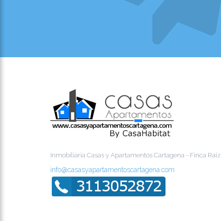
Inmobiliaria Casas y Apartamentos Cartagena - Finca Raíz
info@casasyapartamentoscartagena.com