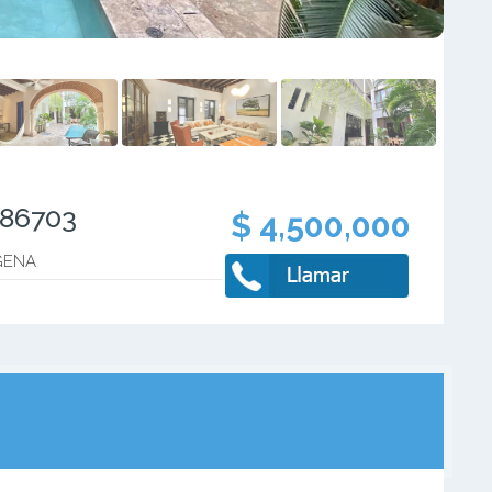
486703
$ 4,500,000
GENA