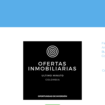
Fi
Ar
Bu
Co
C