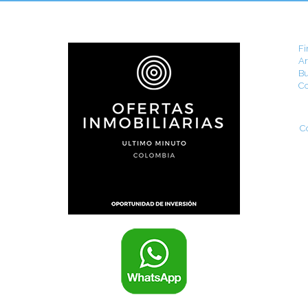
Fi
Ar
Bu
Co
C