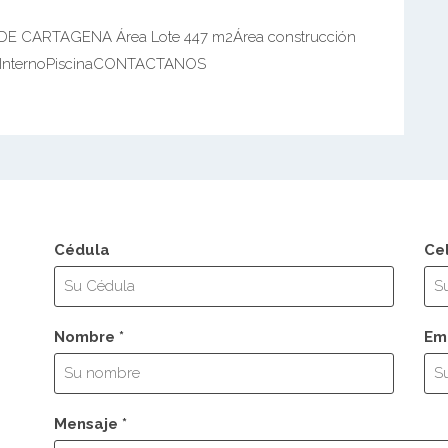
 CARTAGENA Área Lote 447 m2Área construcción
o InternoPiscinaCONTACTANOS
Cédula
Ce
Nombre *
Ema
Mensaje *