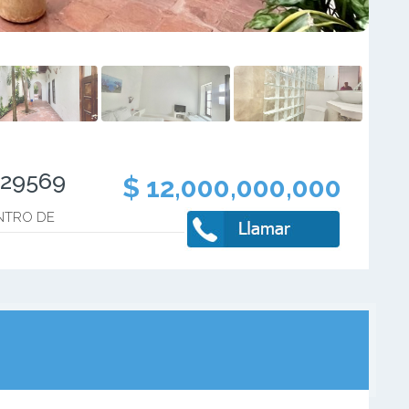
329569
$ 12,000,000,000
NTRO DE