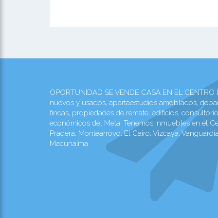
OPORTUNIDAD SE VENDE CASA EN EL CENTRO DE CAR
nuevos y usados, apartaestudios amoblados, depart
fincas, propiedades de remate, edificios, consultor
económicos del Meta. Tenemos inmuebles en el Centr
Pradera, Montearroyo, El Cairo, Vizcaya, Vanguardia
Macunaíma