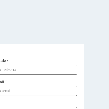
lular
il *