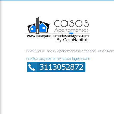
Inmobiliaria Casas y Apartamentos Cartagena - Finca Raíz
info@casasyapartamentoscartagena.com