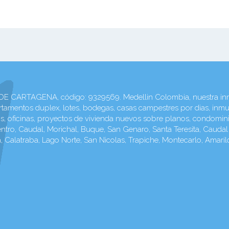
TAGENA, código: 9329569. Medellin Colombia, nuestra inmobi
amentos duplex, lotes, bodegas, casas campestres por dias, inmu
ios, oficinas, proyectos de vivienda nuevos sobre planos, condomin
o, Caudal, Morichal, Buque, San Genaro, Santa Teresita, Caudal Al
, Calatraba, Lago Norte, San Nicolas, Trapiche, Montecarlo, Amaril