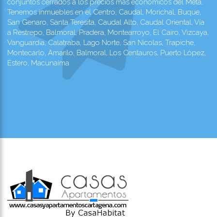
conjuntos cerrados a los precios más económicos del Meta.
Tenemos inmuebles en el Centro, Caudal, Morichal, Buque,
San Genaro, Santa Teresita, Caudal Alto, Caudal Oriental, Vía
a Restrepo, Balmoral, Pradera, Montearroyo, El Cairo, Vizcaya,
Vanguardia, Calatraba, Lago Norte, San Nicolas, Trapiche,
Montecarlo, Amarilo, Balmoral, Los Centauros, Puerto López,
Estero, Macunaíma