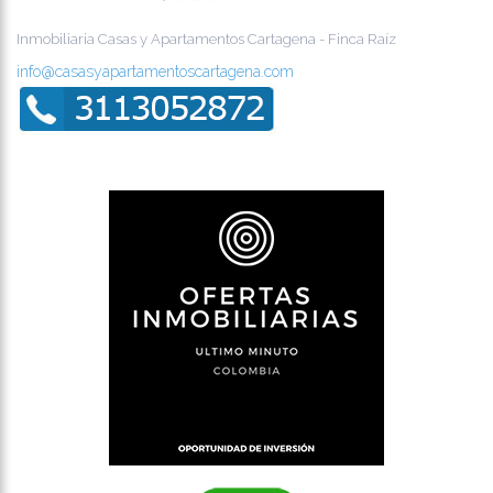
Inmobiliaria Casas y Apartamentos Cartagena - Finca Raíz
info@casasyapartamentoscartagena.com